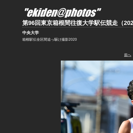
第96回東京箱根間往復大学駅伝競走（202
中央大学
箱根駅伝全区間追っ駆け撮影2020
前へ